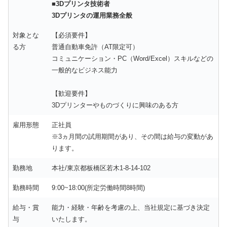
■3Dプリンタ技術者
3Dプリンタの運用業務全般
対象とな
【必須要件】
る方
普通自動車免許（AT限定可）
コミュニケーション・PC（Word/Excel）スキルなどの
一般的なビジネス能力
【歓迎要件】
3Dプリンターやものづくりに興味のある方
雇用形態
正社員
※3ヵ月間の試用期間があり、その間は給与の変動があ
ります。
勤務地
本社/東京都板橋区若木1-8-14-102
勤務時間
9:00~18:00(所定労働時間8時間)
給与・賞
能力・経験・年齢を考慮の上、当社規定に基づき決定
与
いたします。