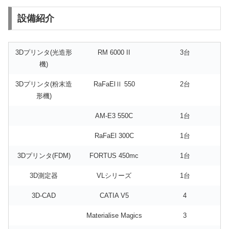
設備紹介
3Dプリンタ(光造形
RM 6000 II
3台
機)
3Dプリンタ(粉末造
RaFaElⅡ 550
2台
形機)
AM-E3 550C
1台
RaFaEl 300C
1台
3Dプリンタ(FDM)
FORTUS 450mc
1台
3D測定器
VLシリーズ
1台
3D-CAD
CATIA V5
4
Materialise Magics
3